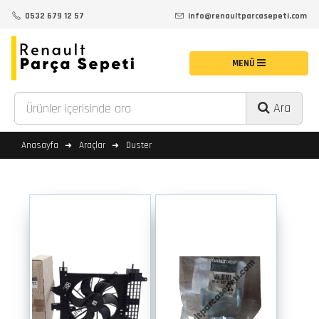
0532 679 12 57
info@renaultparcasepeti.com
Ara
Anasayfa
Araçlar
Duster