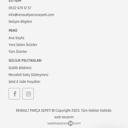
İLETİŞİM
0532 679 12 57
info@renaultparcasepeti.com
İletişim Bilgileri
MENÜ
Ana Sayfa
Yeni Gelen Ürünler
Tüm Ürünler
GIZLILIK POLITIKALARI
Gizlilik Bildirimi
Mesafeli Satış Sözleşmesi
İptal & İade Koşulları
RENAULT PARÇA SEPETİ © Copyright 2023. Tüm Hakları Saklıdır.
web tasarım