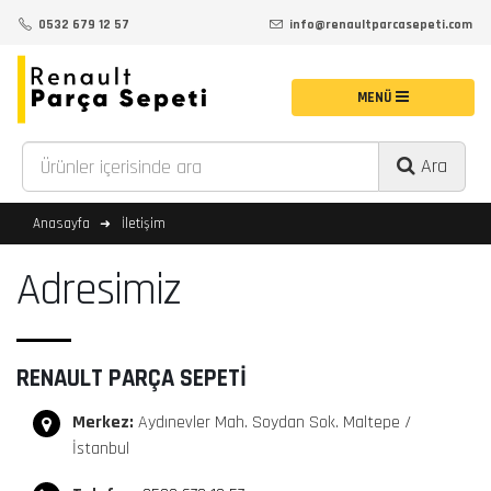
0532 679 12 57
info@renaultparcasepeti.com
Ara
Anasayfa
İletişim
Adresimiz
RENAULT PARÇA SEPETİ
Merkez:
Aydınevler Mah. Soydan Sok. Maltepe /
İstanbul