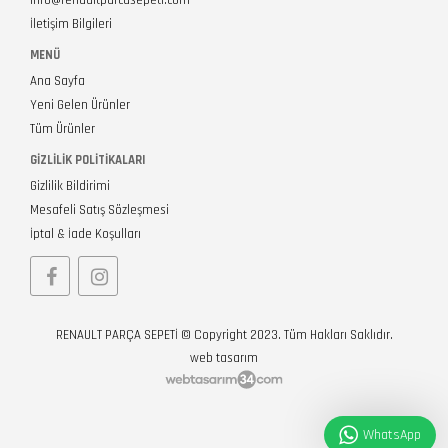
info@renaultparcasepeti.com
İletişim Bilgileri
MENÜ
Ana Sayfa
Yeni Gelen Ürünler
Tüm Ürünler
GIZLILIK POLITIKALARI
Gizlilik Bildirimi
Mesafeli Satış Sözleşmesi
İptal & İade Koşulları
RENAULT PARÇA SEPETİ © Copyright 2023. Tüm Hakları Saklıdır.
web tasarım
WhatsApp