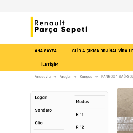
ANA SAYFA
CLİO 4 ÇIKMA ORJİNAL VİRAJ
İLETIŞIM
Anasayfa
Araçlar
Kangoo
KANGOO 1 SAĞ-SO
Logan
Modus
Sandero
R 11
Clio
R 12