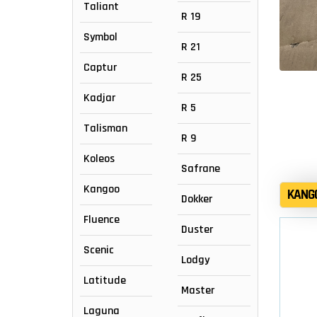
Taliant
R 19
Symbol
R 21
Captur
R 25
Kadjar
R 5
Talisman
R 9
Koleos
Safrane
Kangoo
KANG
Dokker
Fluence
Duster
Scenic
Lodgy
Latitude
Master
Laguna