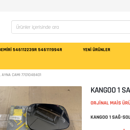
 DEMİRİ 546112239R 546111994R
YENI ÜRÜNLER
L AYNA CAMI 7701048401
KANGOO 1 SA
ORJİNAL MAİS ÜR
KANGOO 1 SAĞ-SO