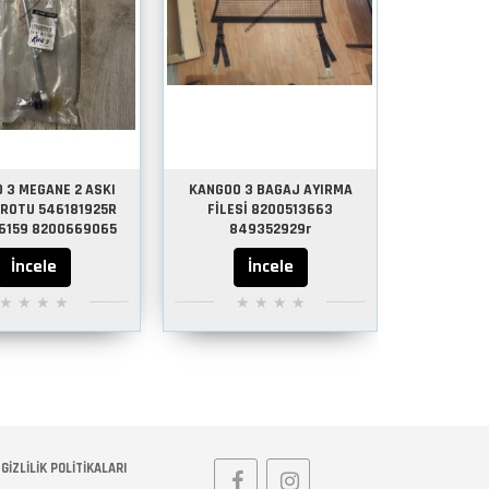
 3 MEGANE 2 ASKI
KANGOO 3 BAGAJ AYIRMA
KANGOO 3 
 ROTU 546181925R
FİLESİ 8200513663
TAKOZU
6159 8200669065
849352929r
İncele
İncele
GIZLILIK POLITIKALARI