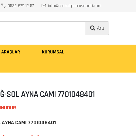
0532 679 12 57
info@renaultparcasepeti.com
Ara
ARAÇLAR
KURUMSAL
Ğ-SOL AYNA CAMI 7701048401
ÜNÜDÜR
L AYNA CAMI 7701048401