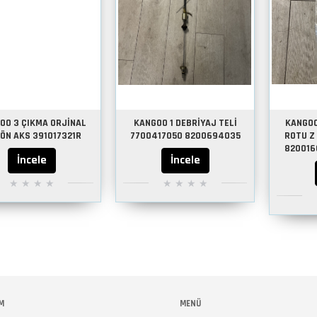
OO 3 ÇIKMA ORJİNAL
KANGOO 1 DEBRİYAJ TELİ
KANGOO
 ÖN AKS 391017321R
7700417050 8200694035
ROTU Z
820016
İncele
İncele
M
MENÜ