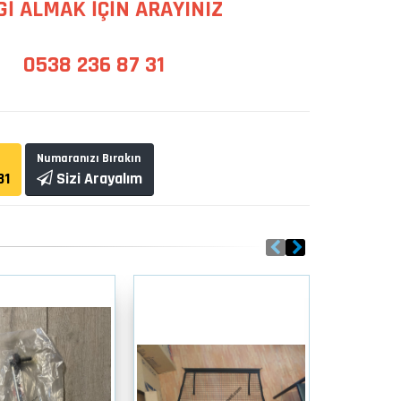
Gİ ALMAK İÇİN ARAYINIZ
0538 236 87 31
Numaranızı Bırakın
31
Sizi Arayalım