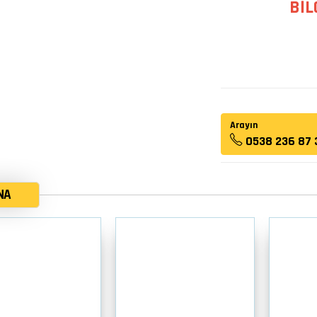
BİL
Arayın
0538 236 87 
NA