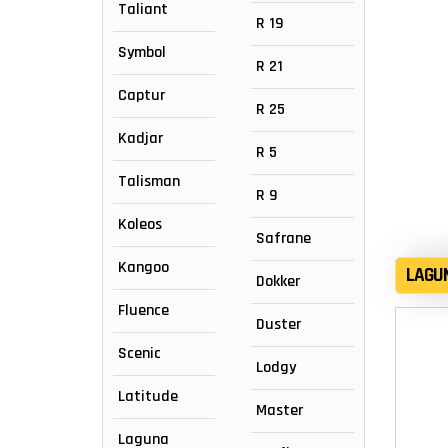
Taliant
R 19
Symbol
R 21
Captur
R 25
Kadjar
R 5
Talisman
R 9
Koleos
Safrane
Kangoo
LAGU
Dokker
Fluence
Duster
Scenic
Lodgy
Latitude
Master
Laguna