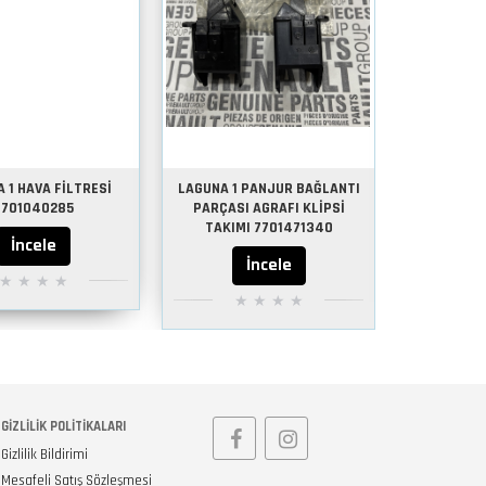
 1 HAVA FİLTRESİ
LAGUNA 1 PANJUR BAĞLANTI
LAGUNA 1
7701040285
PARÇASI AGRAFI KLİPSİ
AGRAFI
TAKIMI 7701471340
İncele
İncele
GIZLILIK POLITIKALARI
Gizlilik Bildirimi
Mesafeli Satış Sözleşmesi