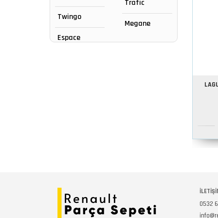
Trafic
Twingo
Megane
Espace
LAGU
İLETİŞİ
0532 6
info@r