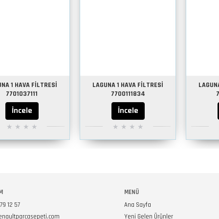
NA 1 HAVA FİLTRESİ
LAGUNA 1 HAVA FİLTRESİ
LAGUNA
7701037111
7700111834
İncele
İncele
M
MENÜ
79 12 57
Ana Sayfa
enaultparcasepeti.com
Yeni Gelen Ürünler