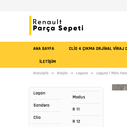
ANA SAYFA
CLİO 4 ÇIKMA ORJİNAL VİRAJ
İLETIŞIM
Anasayfa
Araçlar
Laguna
Laguna 1 Mais Hava 
Logan
Modus
Sandero
R 11
Clio
R 12