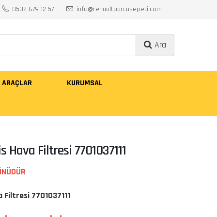
0532 679 12 57
info@renaultparcasepeti.com
Ara
ARAÇLAR
KURUMSAL
 Hava Filtresi 7701037111
ÜNÜDÜR
 Filtresi 7701037111