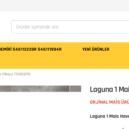
 DEMİRİ 546112239R 546111994R
YENI ÜRÜNLER
Filtresi 7701037111
Laguna 1 Mais
ORJİNAL MAİS ÜR
Laguna 1 Mais Hava