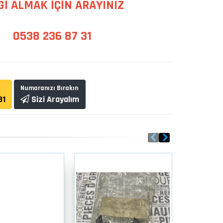
Gİ ALMAK İÇİN ARAYINIZ
0538 236 87 31
Numaranızı Bırakın
31
Sizi Arayalım