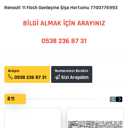
Renault 11 Flash Genleşme Şişe Hortumu 7700776993
BİLGİ ALMAK İÇİN ARAYINIZ
0538 236 87 31
Arayın
Numaranızı Bırakın
0538 236 87 31
Sizi Arayalım
R 11