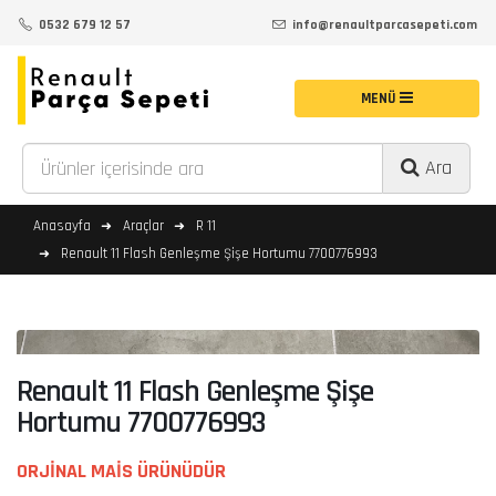
0532 679 12 57
info@renaultparcasepeti.com
Ara
Anasayfa
Araçlar
R 11
Renault 11 Flash Genleşme Şişe Hortumu 7700776993
Renault 11 Flash Genleşme Şişe
Hortumu 7700776993
ORJİNAL MAİS ÜRÜNÜDÜR