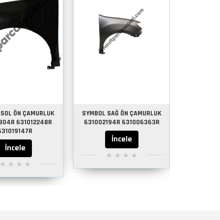
 SOL ÖN ÇAMURLUK
SYMBOL SAĞ ÖN ÇAMURLUK
CLİO 4 
804R 631012248R
631002194R 631006363R
SYMBOL S
631019147R
MOTOR T
İncele
11375807
İncele