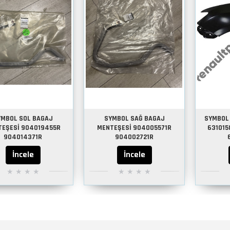
YMBOL SOL BAGAJ
SYMBOL SAĞ BAGAJ
SYMBOL
TEŞESİ 904019455R
MENTEŞESİ 904005571R
631015
904014371R
904002721R
İncele
İncele