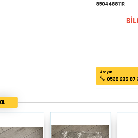
850448811R
BİL
Arayın
0538 236 87 
OL