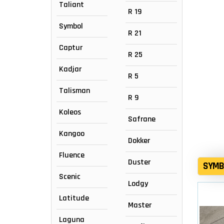
Taliant
R 19
Symbol
R 21
Captur
R 25
Kadjar
R 5
Talisman
R 9
Koleos
Safrane
Kangoo
Dokker
Fluence
Duster
SYMB
Scenic
Lodgy
Latitude
Master
Laguna