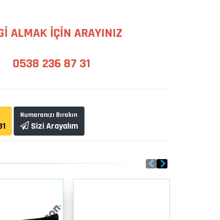
Gİ ALMAK İÇİN ARAYINIZ
0538 236 87 31
Numaranızı Bırakın
31
Sizi Arayalım