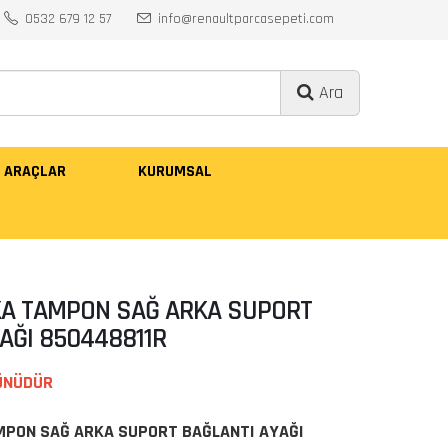
0532 679 12 57
info@renaultparcasepeti.com
Ara
ARAÇLAR
KURUMSAL
A TAMPON SAĞ ARKA SUPORT
AĞI 850448811R
ÜNÜDÜR
PON SAĞ ARKA SUPORT BAĞLANTI AYAĞI