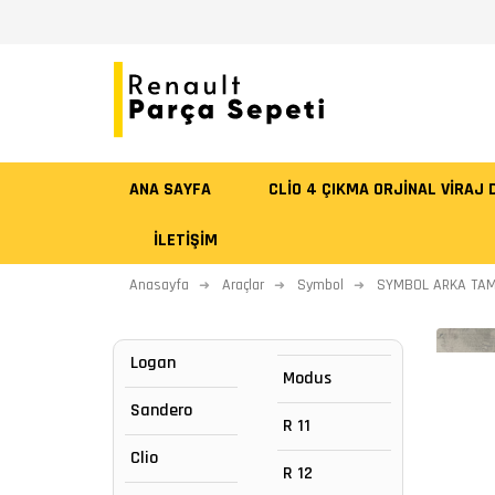
ANA SAYFA
CLİO 4 ÇIKMA ORJİNAL VİRAJ
İLETIŞIM
Anasayfa
Araçlar
Symbol
SYMBOL ARKA TAM
Logan
Modus
Sandero
R 11
Clio
R 12