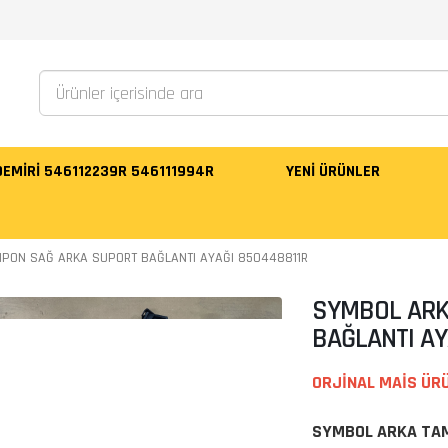
 DEMİRİ 546112239R 546111994R
YENI ÜRÜNLER
PON SAĞ ARKA SUPORT BAĞLANTI AYAĞI 850448811R
SYMBOL ARK
BAĞLANTI AY
ORJİNAL MAİS ÜR
SYMBOL ARKA TAM