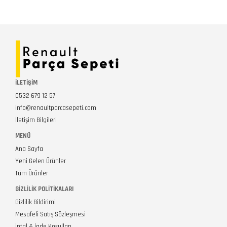
İLETİŞİM
0532 679 12 57
info@renaultparcasepeti.com
İletişim Bilgileri
MENÜ
Ana Sayfa
Yeni Gelen Ürünler
Tüm Ürünler
GIZLILIK POLITIKALARI
Gizlilik Bildirimi
Mesafeli Satış Sözleşmesi
İptal & İade Koşulları