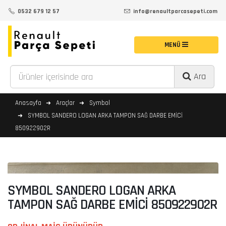
0532 679 12 57
info@renaultparcasepeti.com
Ara
Anasayfa
Araçlar
Symbol
SYMBOL SANDERO LOGAN ARKA TAMPON SAĞ DARBE EMİCİ
850922902R
SYMBOL SANDERO LOGAN ARKA
TAMPON SAĞ DARBE EMİCİ 850922902R