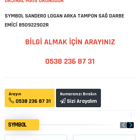
ORJİNAL MAİS ÜRÜNÜDÜR
SYMBOL SANDERO LOGAN ARKA TAMPON SAĞ DARBE
EMİCİ 850922902R
BİLGİ ALMAK İÇİN ARAYINIZ
0538 236 87 31
Arayın
Numaranızı Bırakın
0538 236 87 31
Sizi Arayalım
SYMBOL