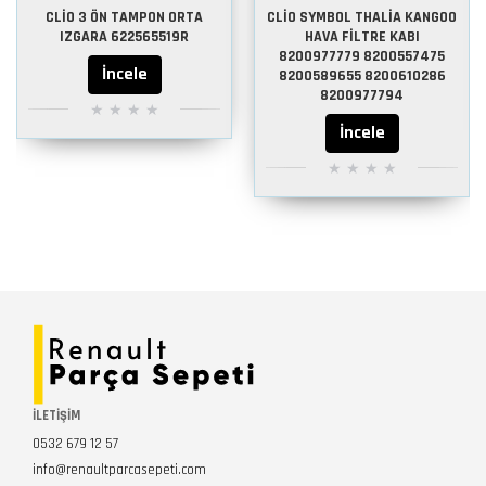
CLİO 3 ÖN TAMPON ORTA
CLİO SYMBOL THALİA KANGOO
IZGARA 622565519R
HAVA FİLTRE KABI
8200977779 8200557475
İncele
8200589655 8200610286
8200977794
İncele
İLETİŞİM
0532 679 12 57
info@renaultparcasepeti.com