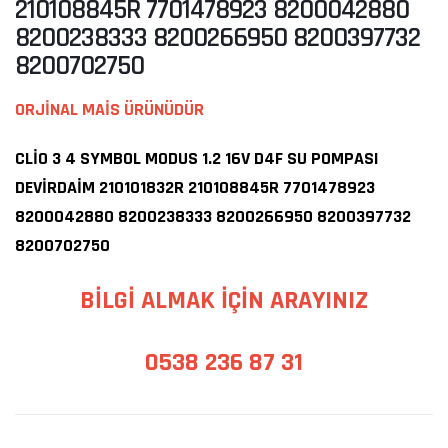
210108845R 7701478923 8200042880
8200238333 8200266950 8200397732
8200702750
ORJİNAL MAİS ÜRÜNÜDÜR
CLİO 3 4 SYMBOL MODUS 1.2 16V D4F SU POMPASI
DEVİRDAİM 210101832R 210108845R 7701478923
8200042880 8200238333 8200266950 8200397732
8200702750
BİLGİ ALMAK İÇİN ARAYINIZ
0538 236 87 31