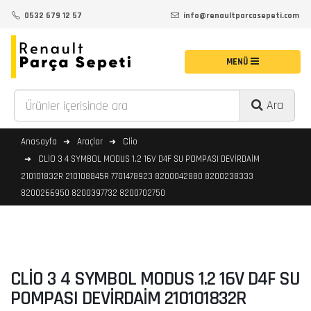
0532 679 12 57
info@renaultparcasepeti.com
Ara
Anasayfa
Araçlar
Clio
CLİO 3 4 SYMBOL MODUS 1.2 16V D4F SU POMPASI DEVİRDAİM
210101832R 210108845R 7701478923 8200042880 8200238333
8200266950 8200397732 8200702750
CLİO 3 4 SYMBOL MODUS 1.2 16V D4F SU
POMPASI DEVİRDAİM 210101832R