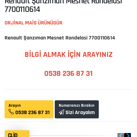
Renault Şanzıman Mesnet Rondelasi
7700110614
ORJİNAL MAİS ÜRÜNÜDÜR
Renault Şanzıman Mesnet Rondelasi 7700110614
BİLGİ ALMAK İÇİN ARAYINIZ
0538 236 87 31
Arayın
Numaranızı Bırakın
0538 236 87 31
Sizi Arayalım
CLIO