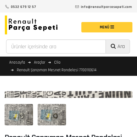
0532 679 12 57
info@renaultparcasepeti.com
Ara
Anasayfa
Araçlar
Clio
Renault Şanzıman Mesnet Rondelasi 7700110614