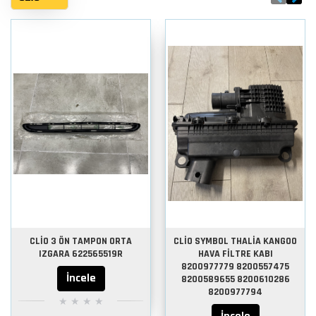
CLİO 3 ÖN TAMPON ORTA
CLİO SYMBOL THALİA KANGOO
IZGARA 622565519R
HAVA FİLTRE KABI
8200977779 8200557475
İncele
8200589655 8200610286
8200977794