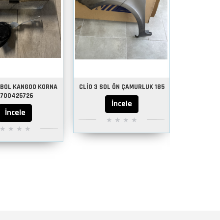
MBOL KANGOO KORNA
CLİO 3 SOL ÖN ÇAMURLUK 185
CLİO ME
7700425726
BAGAJ KİL
İncele
TAKOZU
İncele