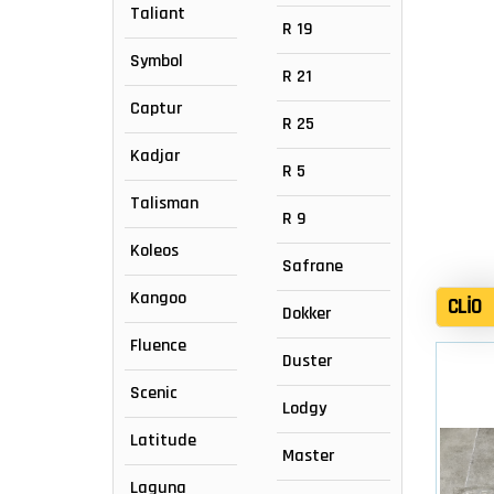
Taliant
R 19
Symbol
R 21
Captur
R 25
Kadjar
R 5
Talisman
R 9
Koleos
Safrane
Kangoo
CLIO
Dokker
Fluence
Duster
Scenic
Lodgy
Latitude
Master
Laguna