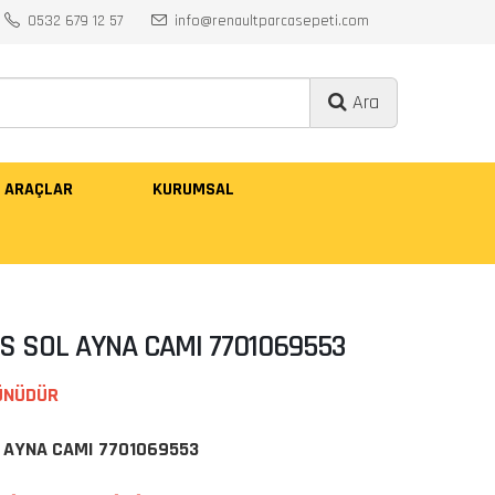
0532 679 12 57
info@renaultparcasepeti.com
Ara
ARAÇLAR
KURUMSAL
S SOL AYNA CAMI 7701069553
ÜNÜDÜR
L AYNA CAMI 7701069553