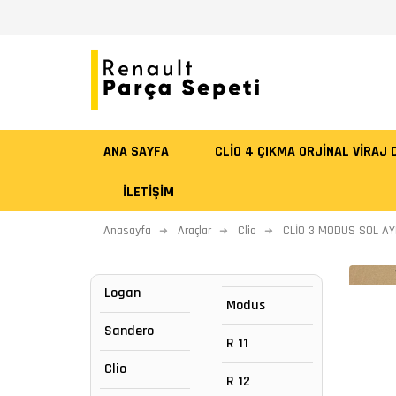
ANA SAYFA
CLİO 4 ÇIKMA ORJİNAL VİRAJ
İLETIŞIM
Anasayfa
Araçlar
Clio
CLİO 3 MODUS SOL AY
Logan
Modus
Sandero
R 11
Clio
R 12