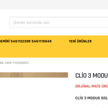
 DEMİRİ 546112239R 546111994R
YENI ÜRÜNLER
NA CAMI 7701069553
CLİO 3 MODU
ORJİNAL MAİS ÜR
CLİO 3 MODUS SO