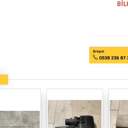
BİL
Arayın
0538 236 87 