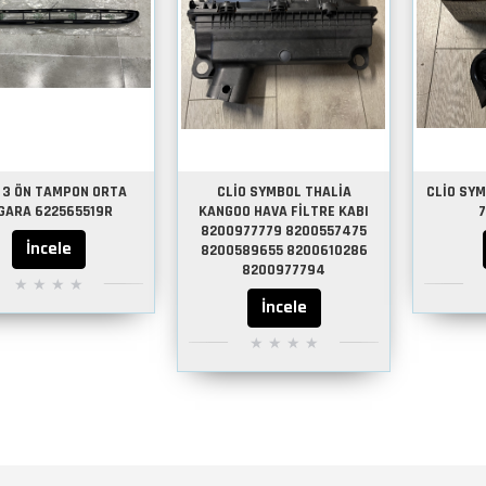
O 3 ÖN TAMPON ORTA
CLİO SYMBOL THALİA
CLİO SY
GARA 622565519R
KANGOO HAVA FİLTRE KABI
8200977779 8200557475
İncele
8200589655 8200610286
8200977794
İncele