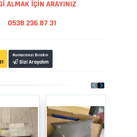
Gİ ALMAK İÇİN ARAYINIZ
0538 236 87 31
Numaranızı Bırakın
31
Sizi Arayalım