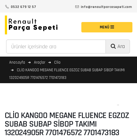
0532 679 12 57
info@renaultparcasepeti.com
Ara
Anasayfa
Araçlar
Clio
CLİO KANGOO MEGANE FLUENCE EGZOZ SUBAB SUBAP SİBOP TAKIMI
132024905R 7701476572 7701473183
CLİO KANGOO MEGANE FLUENCE EGZOZ
SUBAB SUBAP SİBOP TAKIMI
132024905R 7701476572 7701473183