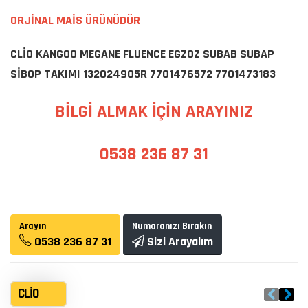
ORJİNAL MAİS ÜRÜNÜDÜR
CLİO KANGOO MEGANE FLUENCE EGZOZ SUBAB SUBAP
SİBOP TAKIMI 132024905R 7701476572 7701473183
BİLGİ ALMAK İÇİN ARAYINIZ
0538 236 87 31
Arayın
Numaranızı Bırakın
0538 236 87 31
Sizi Arayalım
CLIO