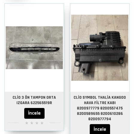
CLİO 3 ÖN TAMPON ORTA
CLİO SYMBOL THALİA KANGOO
IZGARA 622565519R
HAVA FİLTRE KABI
8200977779 8200557475
İncele
8200589655 8200610286
8200977794
İncele