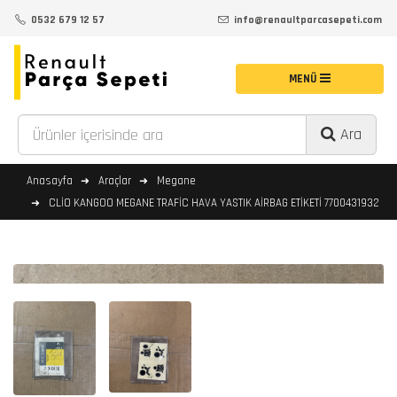
0532 679 12 57
info@renaultparcasepeti.com
Ara
Anasayfa
Araçlar
Megane
CLİO KANGOO MEGANE TRAFİC HAVA YASTIK AİRBAG ETİKETİ 7700431932