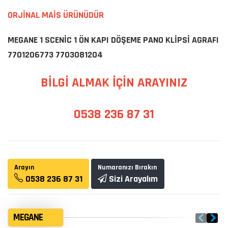
ORJİNAL MAİS ÜRÜNÜDÜR
MEGANE 1 SCENİC 1 ÖN KAPI DÖŞEME PANO KLİPSİ AGRAFI
7701206773 7703081204
BİLGİ ALMAK İÇİN ARAYINIZ
0538 236 87 31
Arayın
Numaranızı Bırakın
0538 236 87 31
Sizi Arayalım
MEGANE