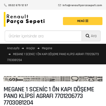
0532 679 12 57
info@renaultparcasepeti.com
Ara
Anasayfa
Araçlar
Megane
MEGANE 1 SCENİC 1 ÖN KAPI DÖŞEME PANO KLİPSİ AGRAFI 7701206773
7703081204
MEGANE 1 SCENİC 1 ÖN KAPI DÖŞEME
PANO KLİPSİ AGRAFI 7701206773
7703081204