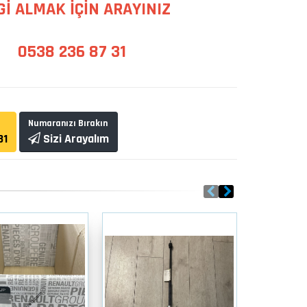
Gİ ALMAK İÇİN ARAYINIZ
0538 236 87 31
Numaranızı Bırakın
31
Sizi Arayalım