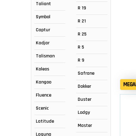
Taliant
R 19
Symbol
R 21
Captur
R 25
Kadjar
R 5
Talisman
R 9
Koleos
Safrane
Kangoo
MEGA
Dokker
Fluence
Duster
Scenic
Lodgy
Latitude
Master
Laguna