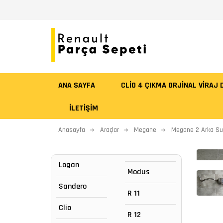
ANA SAYFA
CLİO 4 ÇIKMA ORJİNAL VİRAJ
İLETIŞIM
Anasayfa
Araçlar
Megane
Megane 2 Arka Su
Logan
Modus
Sandero
R 11
Clio
R 12