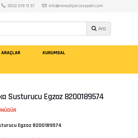
0532 679 12 57
info@renaultparcasepeti.com
Ara
ARAÇLAR
KURUMSAL
ka Susturucu Egzoz 8200189574
ÜNÜDÜR
sturucu Egzoz 8200189574