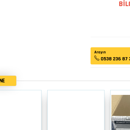
BİL
Arayın
0538 236 87 
NE