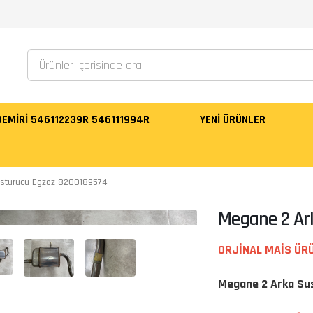
 DEMİRİ 546112239R 546111994R
YENI ÜRÜNLER
sturucu Egzoz 8200189574
Megane 2 Ar
ORJİNAL MAİS ÜR
Megane 2 Arka Su