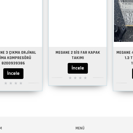
NE 3 ÇIKMA ORJİNAL
MEGANE 2 SİS FAR KAPAK
MEGANE 
İMA KOMPRESÖRÜ
TAKIMI
1.3 
8200939386
İncele
İncele
M
MENÜ