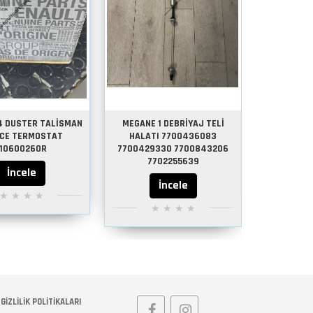
4 DUSTER TALİSMAN
MEGANE 1 DEBRİYAJ TELİ
MEGANE 4 
TCE TERMOSTAT
HALATI 7700436083
5 SAĞ ROT
110600260R
7700429330 7700843206
7702255639
İncele
İncele
GIZLILIK POLITIKALARI