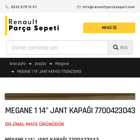
0532 679 12 57
info@renaultparcasepeti.com
Ara
Anasayfa
Araçlar
Megane
MEGANE 1 14" JANT KAPAĞI 7700423043
MEGANE 1 14" JANT KAPAĞI 7700423043
ORJİNAL MAİS ÜRÜNÜDÜR
MEGANE 1 14" JANT KAPAĞI 7700423043